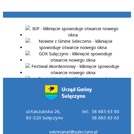
ul.Kaszubska 26,
tel.:
58 685 63 60
83-320 Sulęczyno
58 685 63 63
sekretariat@suleczyno.pl