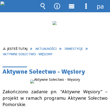
pane
Wyszukiwarka
Narzędzia
Menu
Menu
główne
szczegół
JESTEŚ TUTAJ
AKTUALNOŚCI
INWESTYCJE
AKTYWNE SOŁECTWO - WĘSIORY
Aktywne Sołectwo - Węsiory
Zakończono zadanie pn. "Aktywne Węsiory” –
projekt w ramach programu Aktywne Sołectwo
Pomorskie.